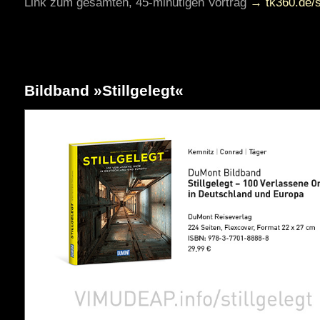
Link zum gesamten, 45-minütigen Vortrag
→ tk360.de/
Bildband »Stillgelegt«